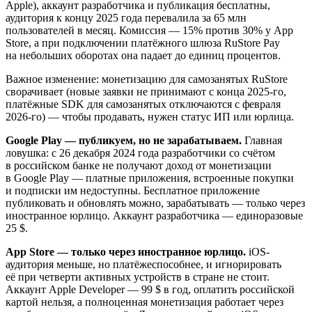
Apple), аккаунт разработчика и публикация бесплатны,
аудитория к концу 2025 года перевалила за 65 млн
пользователей в месяц. Комиссия — 15% против 30% у App
Store, а при подключении платёжного шлюза RuStore Pay
на небольших оборотах она падает до единиц процентов.
Важное изменение: монетизацию для самозанятых RuStore
сворачивает (новые заявки не принимают с конца 2025-го,
платёжные SDK для самозанятых отключаются с февраля
2026-го) — чтобы продавать, нужен статус ИП или юрлица.
Google Play — публикуем, но не зарабатываем.
Главная
ловушка: с 26 декабря 2024 года разработчики со счётом
в российском банке не получают доход от монетизации
в Google Play — платные приложения, встроенные покупки
и подписки им недоступны. Бесплатное приложение
публиковать и обновлять можно, зарабатывать — только через
иностранное юрлицо. Аккаунт разработчика — единоразовые
25 $.
App Store — только через иностранное юрлицо.
iOS-
аудитория меньше, но платёжеспособнее, и игнорировать
её при четверти активных устройств в стране не стоит.
Аккаунт Apple Developer — 99 $ в год, оплатить российской
картой нельзя, а полноценная монетизация работает через