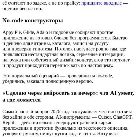
её считают по задаче, а не по прайсу:
пришлите вводные
—
оценим бесплатно.
No-code конструкторы
Appy Pie, Glide, Adalo и подобные собирают простое
приложение из готовых блоков без программистов. Быстро
и дёшево для витрины, каталога, записи на услугу
или проверки гипотезы. Потолок наступает ровно там, где
появляются нестандартная логика, серьёзные интеграции,
нагрузка или собственный дизайн: конструктор это не тянет,
и продукт приходится переписывать по-настоящему.
Это нормальный сценарий — проверили на no-code,
убедились, заказали полноценную версию.
«Сделаю через нейросеть за вечер»: что AI умеет,
а где ломается
Самый частый вопрос 2026 года заслуживает честного ответа
без хайпа в обе стороны. AI-инструменты — Cursor, ChatGPT,
Replit — действительно генерируют рабочий каркас
приложения и прототип буквально из текстового описания,
ускоряют рутину, пишут куски кода и тесты. Энтузиаст