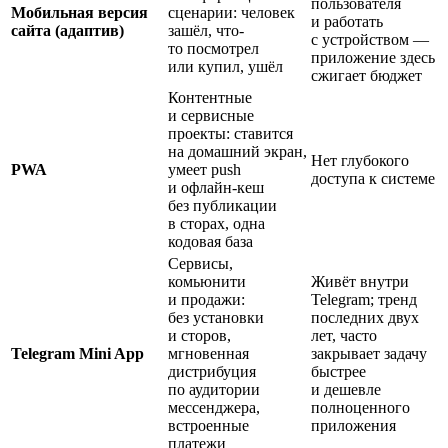
пользователя
Мобильная версия
сценарии: человек
и работать
сайта (адаптив)
зашёл, что-
с устройством —
то посмотрел
приложение здесь
или купил, ушёл
сжигает бюджет
Контентные
и сервисные
проекты: ставится
на домашний экран,
Нет глубокого
PWA
умеет push
доступа к системе
и офлайн-кеш
без публикации
в сторах, одна
кодовая база
Сервисы,
комьюнити
Живёт внутри
и продажи:
Telegram; тренд
без установки
последних двух
и сторов,
лет, часто
Telegram Mini App
мгновенная
закрывает задачу
дистрибуция
быстрее
по аудитории
и дешевле
мессенджера,
полноценного
встроенные
приложения
платежи