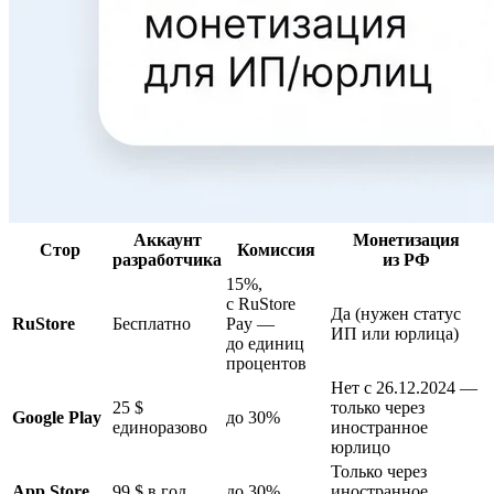
Аккаунт
Монетизация
Стор
Комиссия
разработчика
из РФ
15%,
с RuStore
Да (нужен статус
RuStore
Бесплатно
Pay —
ИП или юрлица)
до единиц
процентов
Нет с 26.12.2024 —
25 $
только через
Google Play
до 30%
единоразово
иностранное
юрлицо
Только через
App Store
99 $ в год
до 30%
иностранное