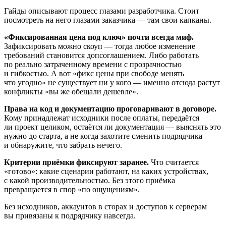
Гайды описывают процесс глазами разработчика. Стоит
посмотреть на него глазами заказчика — там свои капканы.
«Фиксированная цена под ключ» почти всегда миф.
Зафиксировать можно скоуп — тогда любое изменение
требований становится допсоглашением. Либо работать
по реально затраченному времени с прозрачностью
и гибкостью. А вот «фикс цены при свободе менять
что угодно» не существует ни у кого — именно отсюда растут
конфликты «вы же обещали дешевле».
Права на код и документацию проговаривают в договоре.
Кому принадлежат исходники после оплаты, передаётся
ли проект целиком, остаётся ли документация — выяснять это
нужно до старта, а не когда захотите сменить подрядчика
и обнаружите, что забрать нечего.
Критерии приёмки фиксируют заранее.
Что считается
«готово»: какие сценарии работают, на каких устройствах,
с какой производительностью. Без этого приёмка
превращается в спор «по ощущениям».
Без исходников, аккаунтов в сторах и доступов к серверам
вы привязаны к подрядчику навсегда.