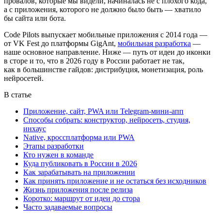
провалов, которые мы видели, начиналась не с плохого кода,
а с приложения, которого не должно было быть — хватило
бы сайта или бота.
Code Pilots выпускает мобильные приложения с 2014 года —
от VK Fest до платформы GigAnt,
мобильная разработка
—
наше основное направление. Ниже — путь от идеи до иконки
в сторе и то, что в 2026 году в России работает не так,
как в большинстве гайдов: дистрибуция, монетизация, роль
нейросетей.
В статье
Приложение, сайт, PWA или Telegram-мини-апп
Способы собрать: конструктор, нейросеть, студия,
инхаус
Native, кроссплатформа или PWA
Этапы разработки
Кто нужен в команде
Куда публиковать в России в 2026
Как зарабатывать на приложении
Как принять приложение и не остаться без исходников
Жизнь приложения после релиза
Коротко: маршрут от идеи до стора
Часто задаваемые вопросы