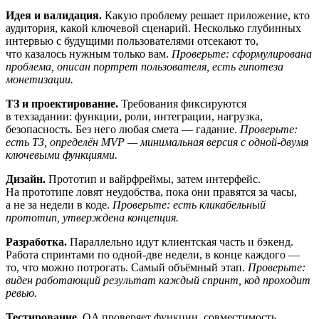
Идея и валидация.
Какую проблему решает приложение, кто
аудитория, какой ключевой сценарий. Несколько глубинных
интервью с будущими пользователями отсекают то,
что казалось нужным только вам.
Проверьте: сформулирована
проблема, описан портрет пользователя, есть гипотеза
монетизации.
ТЗ и проектирование.
Требования фиксируются
в техзадании: функции, роли, интеграции, нагрузка,
безопасность. Без него любая смета — гадание.
Проверьте:
есть ТЗ, определён MVP — минимальная версия с одной-двумя
ключевыми функциями.
Дизайн.
Прототип и вайрфреймы, затем интерфейс.
На прототипе ловят неудобства, пока они правятся за часы,
а не за недели в коде.
Проверьте: есть кликабельный
прототип, утверждена концепция.
Разработка.
Параллельно идут клиентская часть и бэкенд.
Работа спринтами по одной-две недели, в конце каждого —
то, что можно потрогать. Самый объёмный этап.
Проверьте:
виден работающий результат каждый спринт, код проходит
ревью.
Тестирование.
QA проверяет функции, совместимость,