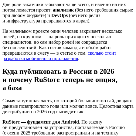
Две роли заказчики забывают чаще всего, и именно на них
потом ломается проект:
аналитик
(без него требования сырые
при любом бюджете) и
DevOps
(без него релиз
и инфраструктура превращаются в аврал).
На маленьком проекте один человек закрывает несколько
ролей, на крупном — на роль приходится несколько
специалистов, но сам набор ролей не сокращается
без последствий. Как состав команды и объём работ
превращаются в смету — в статье о том,
сколько стоит
разработка мобильного приложения
.
Куда публиковать в России в 2026
и почему RuStore теперь не опция,
а база
Самая запутанная часть, по которой большинство гайдов дают
данные позапрошлого года или молчат вовсе. Целостная карта
дистрибуции на 2026 год выглядит так.
RuStore — фундамент для Android.
По закону
он предустановлен на устройства, поставляемые в Россию
(с осени 2025 требование распространили и на технику