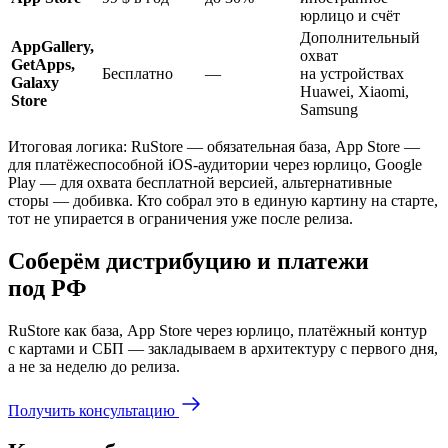
юрлицо и счёт
Дополнительный
AppGallery,
охват
GetApps,
Бесплатно
—
на устройствах
Galaxy
Huawei, Xiaomi,
Store
Samsung
Итоговая логика: RuStore — обязательная база, App Store —
для платёжеспособной iOS-аудитории через юрлицо, Google
Play — для охвата бесплатной версией, альтернативные
сторы — добивка. Кто собрал это в единую картину на старте,
тот не упирается в ограничения уже после релиза.
Соберём дистрибуцию и платежи
под РФ
RuStore как база, App Store через юрлицо, платёжный контур
с картами и СБП — закладываем в архитектуру с первого дня,
а не за неделю до релиза.
Получить консультацию