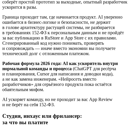
соберёт простой прототип за выходные, опытный разработчик
ускорится в разы.
Граница проходит там, где начинается продукт. AI уверенно
ошибается в бизнес-логике и безопасности, не держит
в голове архитектуру растущей системы, не разбирается
в требованиях 152-ФЗ к персональным данным и не пройдёт
за вас публикацию в RuStore и App Store с их правилами.
Сгенерированный код нужно понимать, проверять
и сопровождать — иначе вместо экономии вы получаете
технический долг с отложенным платежом.
Рабочая формула 2026 года: AI как ускоритель внутри
нормальной команды и процесса
(ChatGPT для ресёрча
и планирования, Cursor для написания и доводки кода),
а не как замена инженерам. «Нейросеть вместо
разработчиков» для серьёзного продукта пока остаётся
обаятельным мифом.
AI ускоряет команду, но не проходит за вас App Review
и не берёт на себя 152-ФЗ.
Студия, инхаус или фрилансер:
за что вы платите