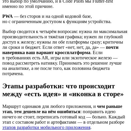
это выбор по умолчанию, и в Code Pilots мы Flutter-first
именно по этой причине.
PWA
— без сторов и на одной кодовой базе,
но с ограниченным доступом к функциям устройства.
Выбор сводится к четырём вопросам: нужна ли максимальная
производительность и тяжёлая графика; нужен ли глубокий
доступ к железу; нужны ли обе платформы сразу; критичны
ли сроки и бюджет. Если ответ «нет, нет, да, да» —
почти
наверняка ваш вариант кроссплатформа
. Если
в требованиях есть AR, игры или экзотическое железо —
повод рассмотреть нативку. Принимать это решение лучше
на аналитике, а не после того, как половина бюджета
потрачена.
Этапы разработки: что происходит
между «есть идея» и «иконка в сторе»
Маршрут одинаков для любого приложения, и
чем раньше
этап, тем дешевле на нём ошибиться
: поправить идею
ничего не стоит, переписать готовый код — больно. Каждый
этап с составом работ и артефактами — в отдельном разборе
этапов разработки мобильного приложения
.